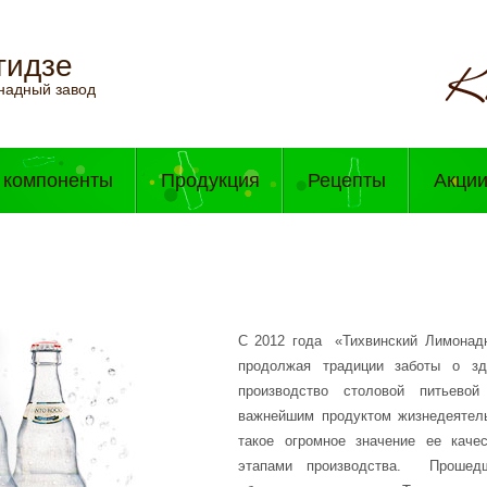
гидзе
надный завод
 компоненты
Продукция
Рецепты
Акци
С 2012 года «Тихвинский Лимонад
продолжая традиции заботы о здо
производство столовой питьево
важнейшим продуктом жизнедеятел
такое огромное значение ее каче
этапами производства. Прошед