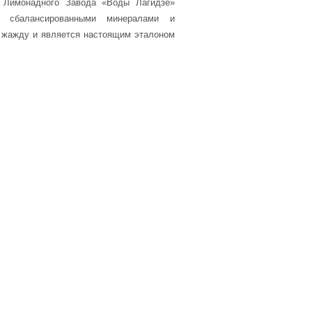
о Лимонадного Завода «Воды Лагидзе»
о сбалансированными минералами и
 жажду и является настоящим эталоном