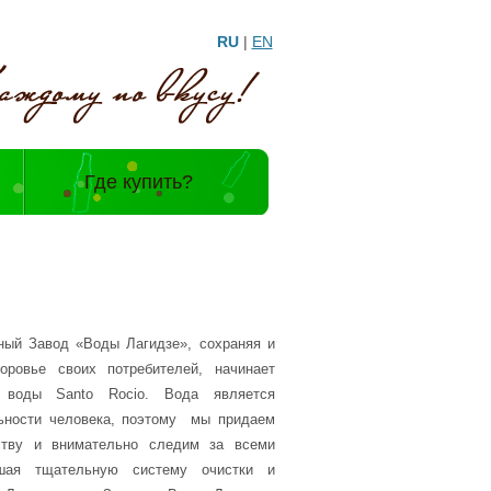
RU
|
EN
и
Где купить?
ный Завод «Воды Лагидзе», сохраняя и
ровье своих потребителей, начинает
й воды Santo Roсio. Вода является
ьности человека, поэтому мы придаем
ству и внимательно следим за всеми
шая тщательную систему очистки и